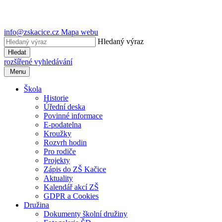
info@zskacice.cz
Mapa webu
Hledaný výraz
Hledat
rozšířené vyhledávání
Menu
Škola
Historie
Úřední deska
Povinné informace
E-podatelna
Kroužky
Rozvrh hodin
Pro rodiče
Projekty
Zápis do ZŠ Kačice
Aktuality
Kalendář akcí ZŠ
GDPR a Cookies
Družina
Dokumenty školní družiny