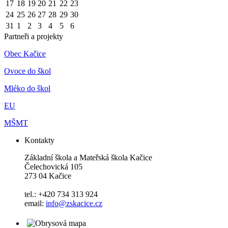
17
18
19
20
21
22
23
24
25
26
27
28
29
30
31
1
2
3
4
5
6
Partneři a projekty
Obec Kačice
Ovoce do škol
Mléko do škol
EU
MŠMT
Kontakty
Základní škola a Mateřská škola Kačice
Čelechovická 105
273 04 Kačice
tel.: +420 734 313 924
email:
info@zskacice.cz