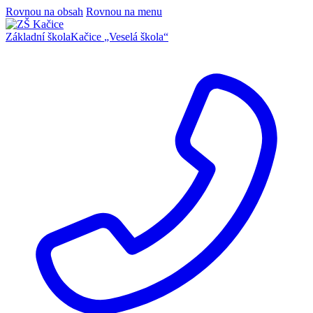
Rovnou na obsah
Rovnou na menu
Základní škola
Kačice
„Veselá škola“