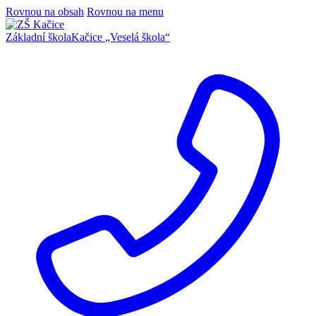
Rovnou na obsah
Rovnou na menu
Základní škola
Kačice
„Veselá škola“