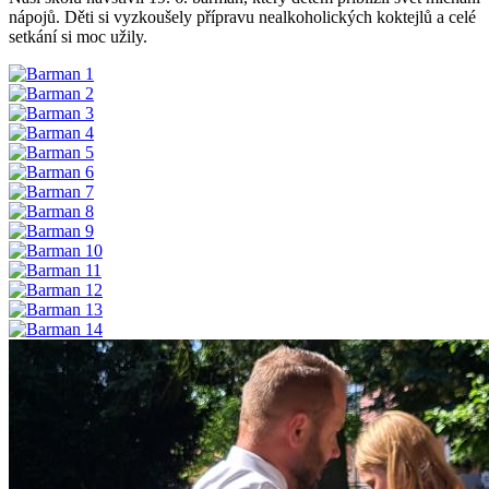
nápojů. Děti si vyzkoušely přípravu nealkoholických koktejlů a celé
setkání si moc užily.