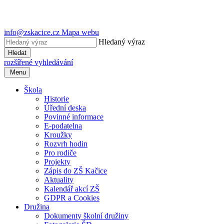
info@zskacice.cz
Mapa webu
Hledaný výraz
Hledat
rozšířené vyhledávání
Menu
Škola
Historie
Úřední deska
Povinné informace
E-podatelna
Kroužky
Rozvrh hodin
Pro rodiče
Projekty
Zápis do ZŠ Kačice
Aktuality
Kalendář akcí ZŠ
GDPR a Cookies
Družina
Dokumenty školní družiny