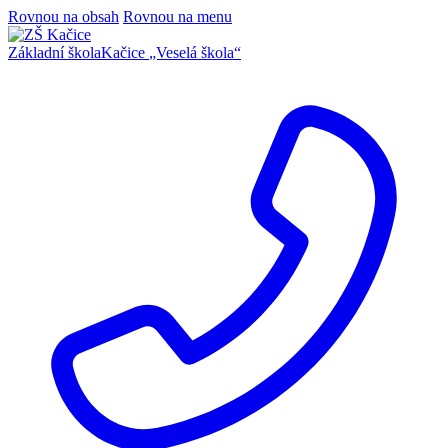
Rovnou na obsah
Rovnou na menu
Základní škola
Kačice
„Veselá škola“