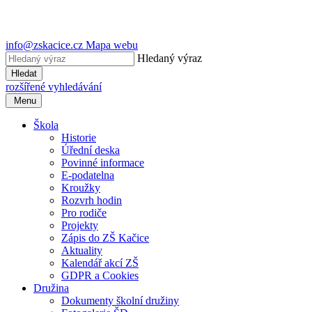
info@zskacice.cz
Mapa webu
Hledaný výraz
Hledat
rozšířené vyhledávání
Menu
Škola
Historie
Úřední deska
Povinné informace
E-podatelna
Kroužky
Rozvrh hodin
Pro rodiče
Projekty
Zápis do ZŠ Kačice
Aktuality
Kalendář akcí ZŠ
GDPR a Cookies
Družina
Dokumenty školní družiny